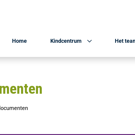
Home
Kindcentrum
Het tea
umenten
 documenten